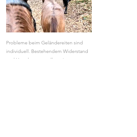
Probleme beim Geländereiten sind
individuell. Bestehendem Widerstand
und Ungehorsam sollte mit
Konsequenz und positiver
Bestätigung begegnet werden. Häufig
ist es wichtig, geringe Anforderungen
zu stellen und diese auch beharrlich zu
verfolgen. Hilfreich ist es, die
Probleme und Ängste des Pferdes zu
verstehen und einfühlsame,
unterstützende Lösungen zu finden.