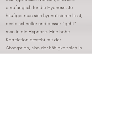
empfänglich für die Hypnose. Je
häufiger man sich hypnotisieren lässt,
desto schneller und besser "geht"
man in die Hypnose. Eine hohe
Korrelation besteht mit der
Absorption, also der Fähigkeit sich in
imaginäre oder sensorische
Erfahrungen zu verlieren, wie z.B. beim
Ansehen eines Films oder Spielen
eines Computerspiels, wobei man die
„reale“ Welt völlig vergessen kann.
Telefon